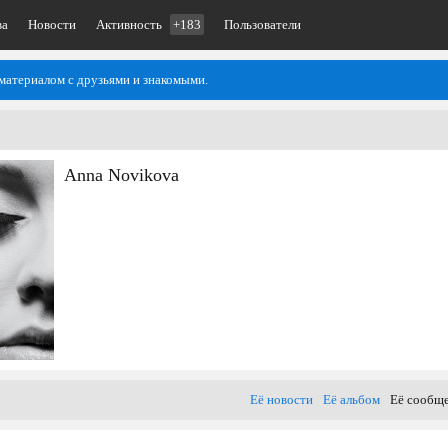
ва
Новости
Активность
+183
Пользователи
материалом с друзьями и знакомыми.
Anna Novikova
Её новости
Её альбом
Её сообщ