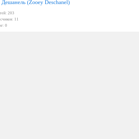
 Дешанель (Zooey Deschanel)
тей: 203
счиков: 11
г: 0