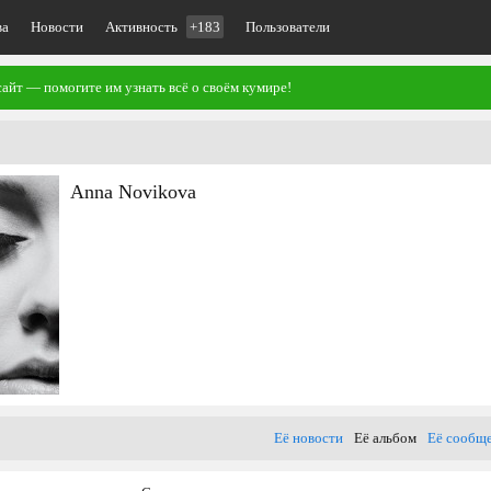
ва
Новости
Активность
+183
Пользователи
айт — помогите им узнать всё о своём кумире!
Anna Novikova
Её новости
Её альбом
Её сообщ