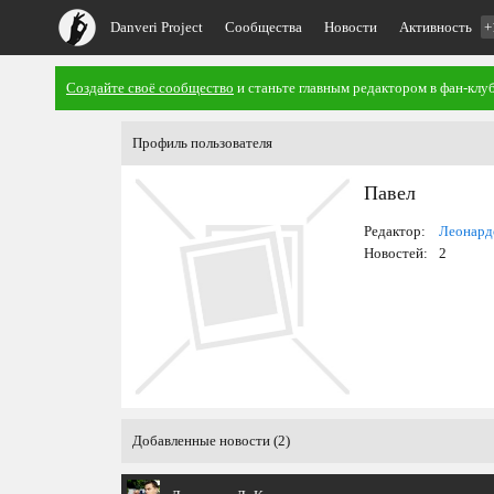
Danveri Project
Сообщества
Новости
Активность
+
Создайте своё сообщество
и станьте главным редактором в фан-клуб
Профиль пользователя
Павел
Редактор:
Леонард
Новостей:
2
Добавленные новости (2)