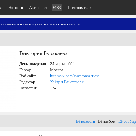
ва
Новости
Активность
+183
Пользователи
айт — помогите им узнать всё о своём кумире!
Виктория Буравлева
День рождения:
25 марта 1994 г.
Город:
Москва
Вэб-сайт:
http://vk.com/sweetpanettiere
Редактор:
Хайден Панеттьери
Новостей:
174
Её новости
Её альбом
Её сообщ