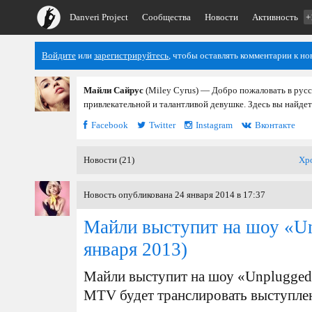
Danveri Project
Сообщества
Новости
Активность
+
Войдите
или
зарегистрируйтесь
, чтобы оставлять комментарии к но
Майли Сайрус
(Miley Cyrus) — Добро пожаловать в рус
привлекательной и талантливой девушке. Здесь вы найдет
Facebook
Twitter
Instagram
Вконтакте
Новости (21)
Хр
Новость опубликована 24 января 2014 в 17:37
Майли выступит на шоу «Un
января 2013)
Майли выступит на шоу «Unplugged»
MTV будет транслировать выступлен