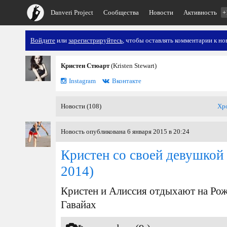
Danveri Project
Сообщества
Новости
Активность
+
Войдите
или
зарегистрируйтесь
, чтобы оставлять комментарии к но
Кристен Стюарт
(Kristen Stewart)
Instagram
Вконтакте
Новости (108)
Хр
Новость опубликована 6 января 2015 в 20:24
Кристен со своей девушкой
2014)
Кристен и Алиссия отдыхают на Рож
Гавайах