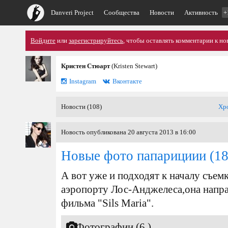
Danveri Project
Сообщества
Новости
Активность
+
Войдите
или
зарегистрируйтесь
, чтобы оставлять комментарии к но
Кристен Стюарт
(Kristen Stewart)
Instagram
Вконтакте
Новости (108)
Хр
Новость опубликована 20 августа 2013 в 16:00
Новые фото папарициии
(18
А вот уже и подходят к началу съем
аэропорту Лос-Анджелеса,она напра
фильма "Sils Maria".
Фотографии (6 )