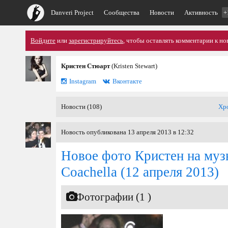
Danveri Project
Сообщества
Новости
Активность
+
Войдите
или
зарегистрируйтесь
, чтобы оставлять комментарии к но
Кристен Стюарт
(Kristen Stewart)
Instagram
Вконтакте
Новости (108)
Хр
Новость опубликована 13 апреля 2013 в 12:32
Новое фото Кристен на муз
Coachella
(12 апреля 2013)
Фотографии (1 )