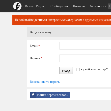
Danveri Project
Сообщества
Новости
Активность
+
Не забывайте делиться интересным материалом с друзьями и знако
Вход в систему
Email
*
Пароль
*
Чужой компьютер
*
Вход
Восстановить пароль
Войти через Facebook