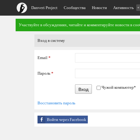
Danveri Project
Сообщества
Новости
Активность
+
Участвуйте в обсуждениях, читайте и комментируйте новости в со
Вход в систему
Email
*
Пароль
*
Чужой компьютер
*
Вход
Восстановить пароль
Войти через Facebook