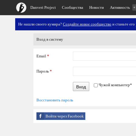
Danveri Project
Сообщества
Новости
Активность
+
Не нашли своего кумира?
Создайте новое сообщество
и станьте его
Вход в систему
Email
*
Пароль
*
Чужой компьютер
*
Вход
Восстановить пароль
Войти через Facebook