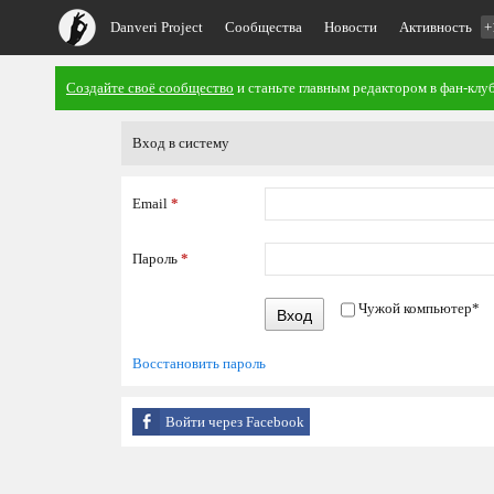
Danveri Project
Сообщества
Новости
Активность
+
Создайте своё сообщество
и станьте главным редактором в фан-клуб
Вход в систему
Email
*
Пароль
*
Чужой компьютер
*
Вход
Восстановить пароль
Войти через Facebook