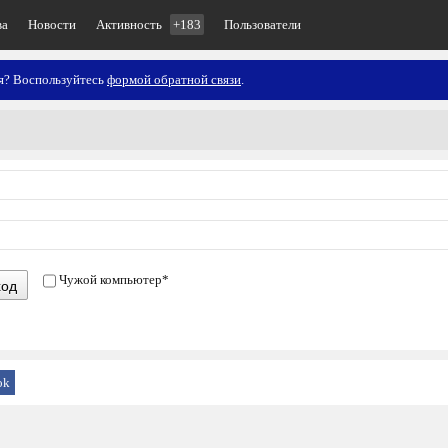
ва
Новости
Активность
+183
Пользователи
ия? Воспользуйтесь
формой обратной связи
.
Чужой компьютер
*
ход
ok