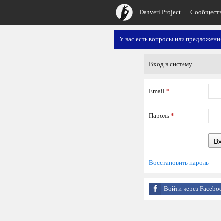
Danveri Project
Сообщест
У вас есть вопросы или предложен
Вход в систему
Email
*
Пароль
*
В
Восстановить пароль
Войти через Facebo