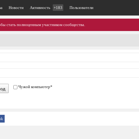
ва
Новости
Активность
+183
Пользователи
тобы стать полноценным участником сообщества.
Чужой компьютер
*
ход
ok