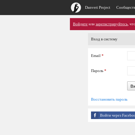
Danveri Project
Сообщест
Войдите
или
зарегистрируйтесь
, ч
Вход в систему
Email
*
Пароль
*
В
Восстановить пароль
Войти через Facebo