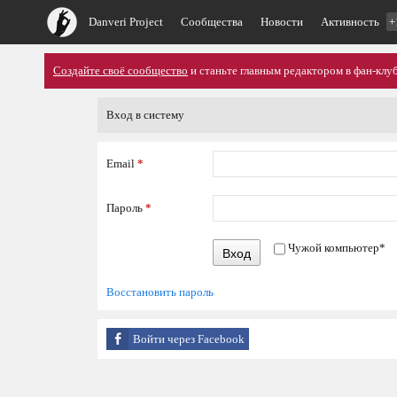
Danveri Project
Сообщества
Новости
Активность
+
Создайте своё сообщество
и станьте главным редактором в фан-клуб
Вход в систему
Email
*
Пароль
*
Чужой компьютер
*
Вход
Восстановить пароль
Войти через Facebook