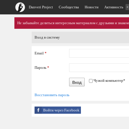
Danveri Project
Сообщества
Новости
Активность
+
Не забывайте делиться интересным материалом с друзьями и знако
Вход в систему
Email
*
Пароль
*
Чужой компьютер
*
Вход
Восстановить пароль
Войти через Facebook