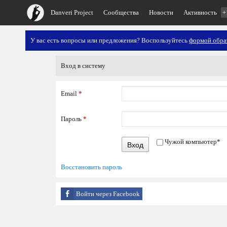
Danveri Project
Сообщества
Новости
Активность
+
У вас есть вопросы или предложения? Воспользуйтесь
формой обра
Вход в систему
Email
*
Пароль
*
Чужой компьютер
*
Вход
Восстановить пароль
Войти через Facebook