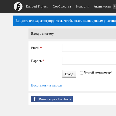
Danveri Project
Сообщества
Новости
Активность
+
Войдите
или
зарегистрируйтесь
, чтобы стать полноценным участни
Вход в систему
Email
*
Пароль
*
Чужой компьютер
*
Вход
Восстановить пароль
Войти через Facebook