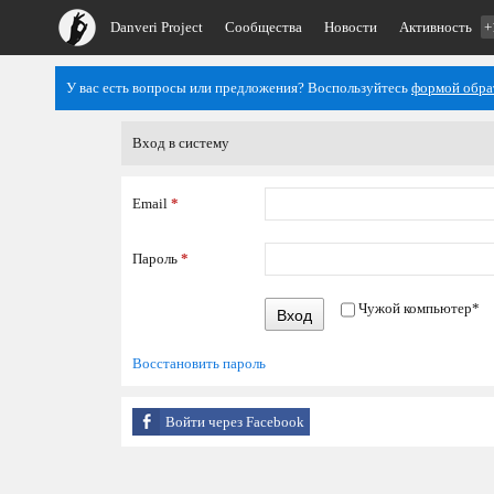
Danveri Project
Сообщества
Новости
Активность
+
У вас есть вопросы или предложения? Воспользуйтесь
формой обра
Вход в систему
Email
*
Пароль
*
Чужой компьютер
*
Вход
Восстановить пароль
Войти через Facebook