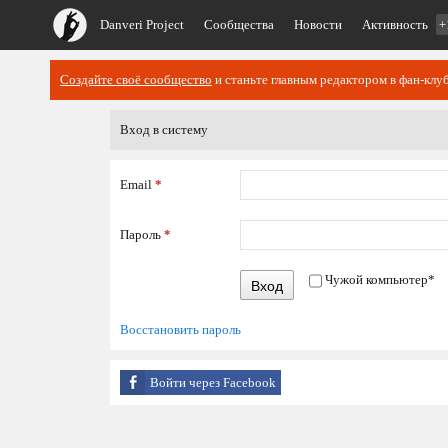
Danveri Project
Сообщества
Новости
Активность
+
Создайте своё сообщество
и станьте главным редактором в фан-клуб
Вход в систему
Email
*
Пароль
*
Чужой компьютер
*
Вход
Восстановить пароль
Войти через Facebook