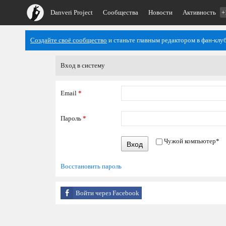
Danveri Project
Сообщества
Новости
Активность
+
Создайте своё сообщество
и станьте главным редактором в фан-клуб
Вход в систему
Email
*
Пароль
*
Чужой компьютер
*
Вход
Восстановить пароль
Войти через Facebook