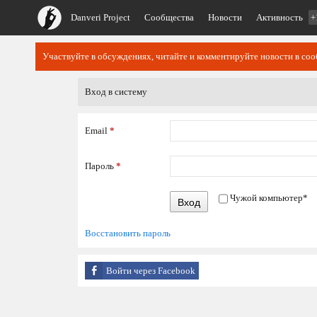
Danveri Project
Сообщества
Новости
Активность
+
Участвуйте в обсуждениях, читайте и комментируйте новости в со
Вход в систему
Email
*
Пароль
*
Чужой компьютер
*
Вход
Восстановить пароль
Войти через Facebook