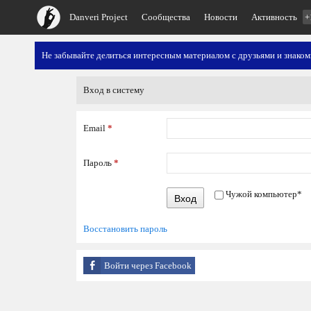
Danveri Project
Сообщества
Новости
Активность
+
Не забывайте делиться интересным материалом с друзьями и знако
Вход в систему
Email
*
Пароль
*
Чужой компьютер
*
Вход
Восстановить пароль
Войти через Facebook