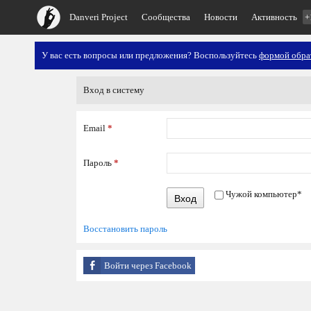
Danveri Project
Сообщества
Новости
Активность
+
У вас есть вопросы или предложения? Воспользуйтесь
формой обра
Вход в систему
Email
*
Пароль
*
Чужой компьютер
*
Вход
Восстановить пароль
Войти через Facebook