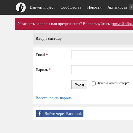
Danveri Project
Сообщества
Новости
Активность
+
У вас есть вопросы или предложения? Воспользуйтесь
формой обра
Вход в систему
Email
*
Пароль
*
Чужой компьютер
*
Вход
Восстановить пароль
Войти через Facebook