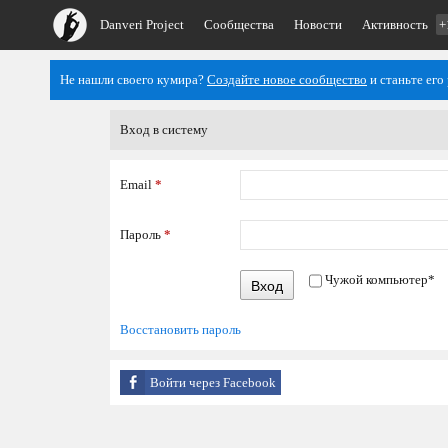
Danveri Project
Сообщества
Новости
Активность
+
Не нашли своего кумира?
Создайте новое сообщество
и станьте его
Вход в систему
Email
*
Пароль
*
Чужой компьютер
*
Вход
Восстановить пароль
Войти через Facebook