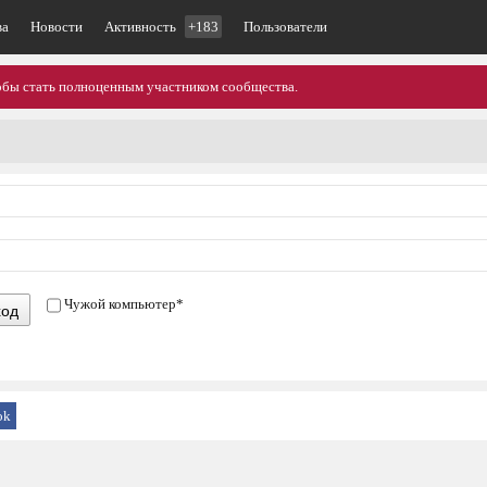
ва
Новости
Активность
+183
Пользователи
тобы стать полноценным участником сообщества.
Чужой компьютер
*
ход
ok