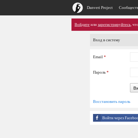
Danveri Project
Сообщест
Войдите
или
зарегистрируйтесь
, ч
Вход в систему
Email
*
Пароль
*
В
Восстановить пароль
Войти через Facebo