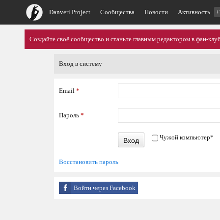
Danveri Project
Сообщества
Новости
Активность
+
Создайте своё сообщество
и станьте главным редактором в фан-клуб
Вход в систему
Email
*
Пароль
*
Чужой компьютер
*
Вход
Восстановить пароль
Войти через Facebook