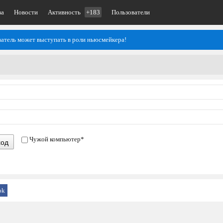
ва
Новости
Активность
+183
Пользователи
атель может выступать в роли ньюсмейкера!
Чужой компьютер
*
ход
ok