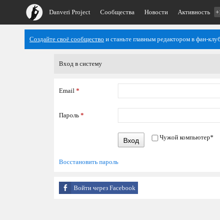
Danveri Project
Сообщества
Новости
Активность
+
Создайте своё сообщество
и станьте главным редактором в фан-клуб
Вход в систему
Email
*
Пароль
*
Чужой компьютер
*
Вход
Восстановить пароль
Войти через Facebook