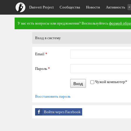
Danveri Project
Сообщества
Новости
Активность
+
У вас есть вопросы или предложения? Воспользуйтесь
формой обра
Вход в систему
Email
*
Пароль
*
Чужой компьютер
*
Вход
Восстановить пароль
Войти через Facebook