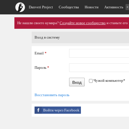
Danveri Project
Сообщества
Новости
Активность
+
Не нашли своего кумира?
Создайте новое сообщество
и станьте его
Вход в систему
Email
*
Пароль
*
Чужой компьютер
*
Вход
Восстановить пароль
Войти через Facebook