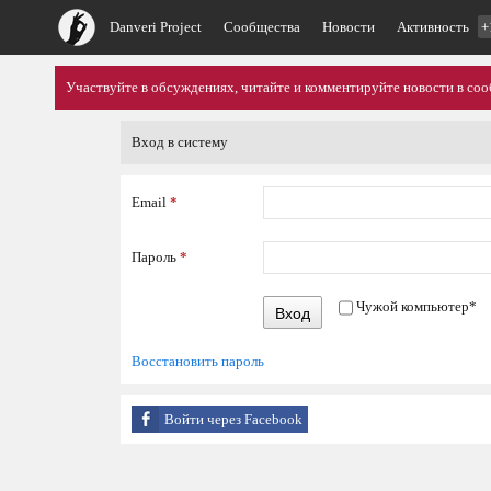
Danveri Project
Сообщества
Новости
Активность
+
Участвуйте в обсуждениях, читайте и комментируйте новости в со
Вход в систему
Email
*
Пароль
*
Чужой компьютер
*
Вход
Восстановить пароль
Войти через Facebook