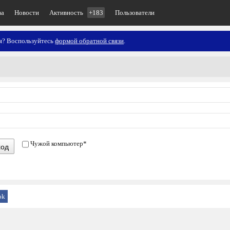
ва
Новости
Активность
+183
Пользователи
ия? Воспользуйтесь
формой обратной связи
.
Чужой компьютер
*
ход
ok