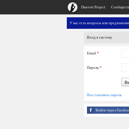
Danveri Project
Сообщест
У вас есть вопросы или предложен
Вход в систему
Email
*
Пароль
*
В
Восстановить пароль
Войти через Facebo