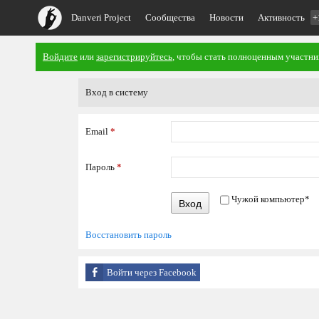
Danveri Project
Сообщества
Новости
Активность
+
Войдите
или
зарегистрируйтесь
, чтобы стать полноценным участни
Вход в систему
Email
*
Пароль
*
Чужой компьютер
*
Вход
Восстановить пароль
Войти через Facebook