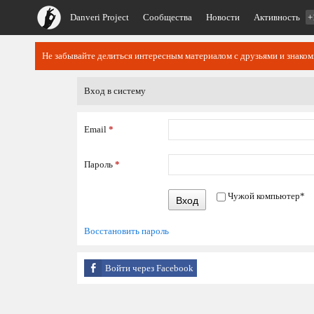
Danveri Project
Сообщества
Новости
Активность
+
Не забывайте делиться интересным материалом с друзьями и знако
Вход в систему
Email
*
Пароль
*
Чужой компьютер
*
Вход
Восстановить пароль
Войти через Facebook