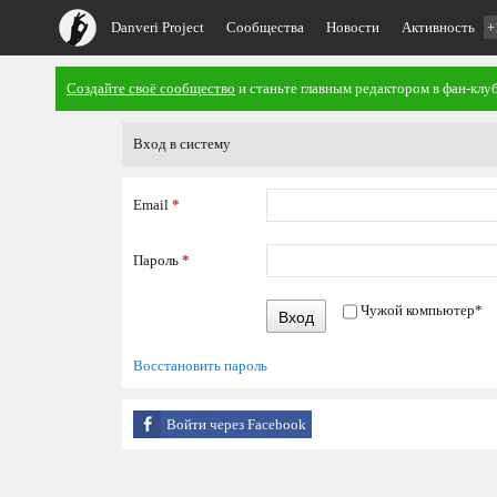
Danveri Project
Сообщества
Новости
Активность
+
Создайте своё сообщество
и станьте главным редактором в фан-клуб
Вход в систему
Email
*
Пароль
*
Чужой компьютер
*
Вход
Восстановить пароль
Войти через Facebook