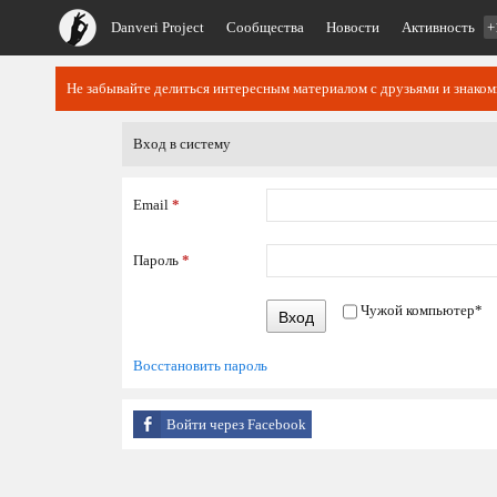
Danveri Project
Сообщества
Новости
Активность
+
Не забывайте делиться интересным материалом с друзьями и знако
Вход в систему
Email
*
Пароль
*
Чужой компьютер
*
Вход
Восстановить пароль
Войти через Facebook