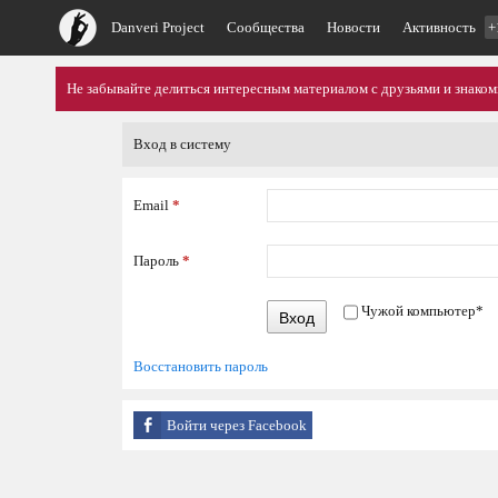
Danveri Project
Сообщества
Новости
Активность
+
Не забывайте делиться интересным материалом с друзьями и знако
Вход в систему
Email
*
Пароль
*
Чужой компьютер
*
Вход
Восстановить пароль
Войти через Facebook