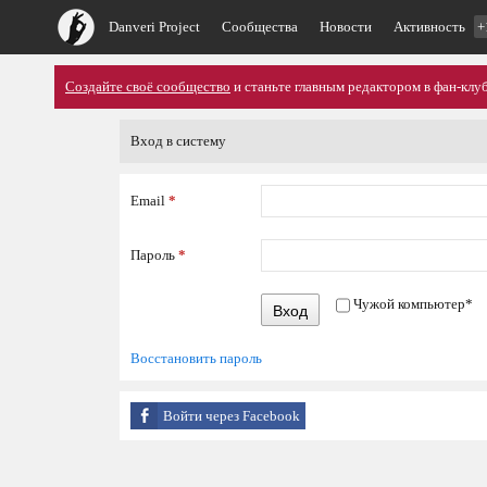
Danveri Project
Сообщества
Новости
Активность
+
Создайте своё сообщество
и станьте главным редактором в фан-клуб
Вход в систему
Email
*
Пароль
*
Чужой компьютер
*
Вход
Восстановить пароль
Войти через Facebook