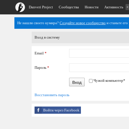
Danveri Project
Сообщества
Новости
Активность
+
Не нашли своего кумира?
Создайте новое сообщество
и станьте его
Вход в систему
Email
*
Пароль
*
Чужой компьютер
*
Вход
Восстановить пароль
Войти через Facebook