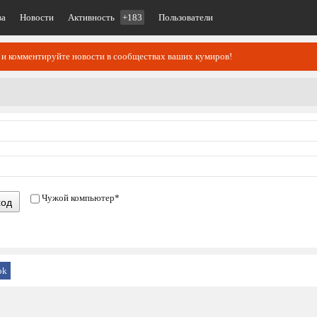
ва
Новости
Активность
+183
Пользователи
 и комментируйте новости в сообществах ваших кумиров!
Чужой компьютер
*
ход
ok