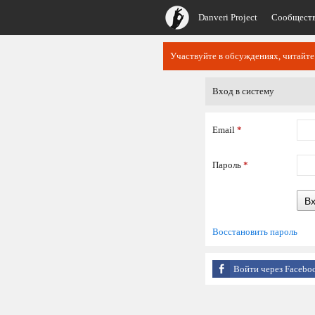
Danveri Project
Сообщест
Участвуйте в обсуждениях, читайте
Вход в систему
Email
*
Пароль
*
В
Восстановить пароль
Войти через Facebo