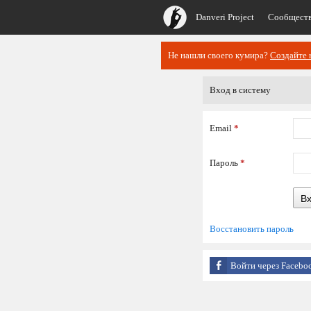
Danveri Project
Сообщест
Не нашли своего кумира?
Создайте 
Вход в систему
Email
*
Пароль
*
В
Восстановить пароль
Войти через Facebo