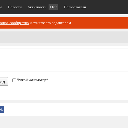
ва
Новости
Активность
+183
Пользователи
новое сообщество
и станьте его редактором.
Чужой компьютер
*
ход
ok