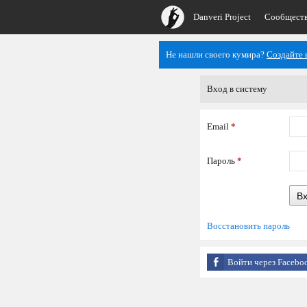
Danveri Project
Сообщест
Не нашли своего кумира?
Создайте 
Вход в систему
Email
*
Пароль
*
В
Восстановить пароль
Войти через Facebo