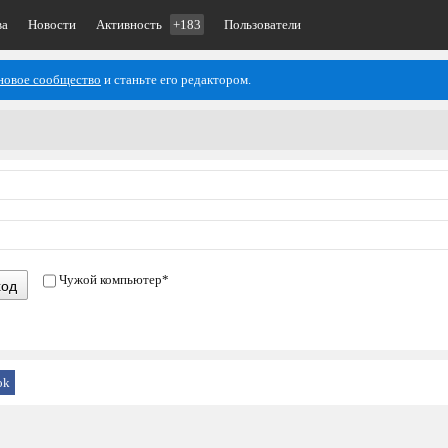
ва
Новости
Активность
+183
Пользователи
новое сообщество
и станьте его редактором.
Чужой компьютер
*
ход
ok