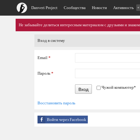
Danveri Project
Сообщества
Новости
Активность
+
Не забывайте делиться интересным материалом с друзьями и знако
Вход в систему
Email
*
Пароль
*
Чужой компьютер
*
Вход
Восстановить пароль
Войти через Facebook