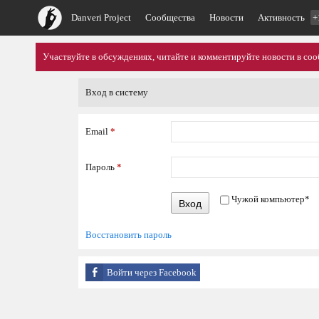
Danveri Project
Сообщества
Новости
Активность
+
Участвуйте в обсуждениях, читайте и комментируйте новости в со
Вход в систему
Email
*
Пароль
*
Чужой компьютер
*
Вход
Восстановить пароль
Войти через Facebook