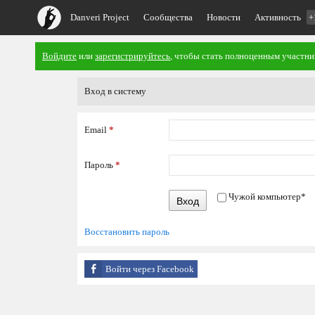
Danveri Project
Сообщества
Новости
Активность
+
Войдите
или
зарегистрируйтесь
, чтобы стать полноценным участни
Вход в систему
Email
*
Пароль
*
Чужой компьютер
*
Вход
Восстановить пароль
Войти через Facebook