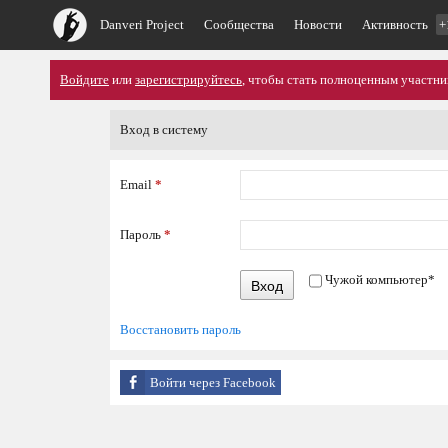
Danveri Project
Сообщества
Новости
Активность
+
Войдите
или
зарегистрируйтесь
, чтобы стать полноценным участни
Вход в систему
Email
*
Пароль
*
Чужой компьютер
*
Вход
Восстановить пароль
Войти через Facebook