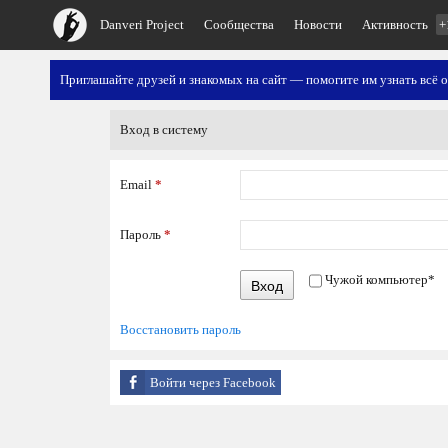
Danveri Project
Сообщества
Новости
Активность
+
Приглашайте друзей и знакомых на сайт — помогите им узнать всё о
Вход в систему
Email
*
Пароль
*
Чужой компьютер
*
Вход
Восстановить пароль
Войти через Facebook