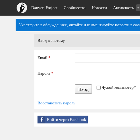
Danveri Project
Сообщества
Новости
Активность
+
Участвуйте в обсуждениях, читайте и комментируйте новости в со
Вход в систему
Email
*
Пароль
*
Чужой компьютер
*
Вход
Восстановить пароль
Войти через Facebook